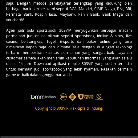
saja. Dengan metode pembayaran terlengkap yang didukung oleh
berbagai bank partner kami seperti BCA, Mandiri, CIMB Niaga, BNI, BRI,
Permata Bank, Kospin Jasa, Maybank, Panin Bank, Bank Mega dan
voucher88.
Agen judi bola sportsbook 303VIP menyuguhkan berbagai macam
permainan
judi online
pilihan seperti sportsbook, idnlive & slots, live
casino, bolatangkas, Togel, E-sports dan poker online yang bisa
dimainkan kapan saja dan dimana saja dengan dukungan teknologi
terbaru memberikan kualitas permainan yang sangat baik. Layanan
customer service akan menjamin kebutuhan informasi yang akan selalu
online 24 jam. Download aplikasi mobile 303VIP yang sudah tersedia
untuk bermain judi sportsbook yang lebih nyaman. Rasakan bermain
game terbaik dalam genggaman anda.
Copyright © 303VIP. Hak cipta dilindungi