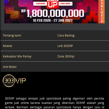
Tentang kami
Cara Betting
Mobile
Link 303VIP
Kalkulator Mix Parlay
Zona 303Vip
Anti Blokir
303VIP
sebagai tempat judi sportsbook paling digemari oleh pecinta
game judi online karena kualitas yang diberikan 303VIP adalah yang
terbaik. Bermain berbagai pasaran sportsbook hanya dengan satu id