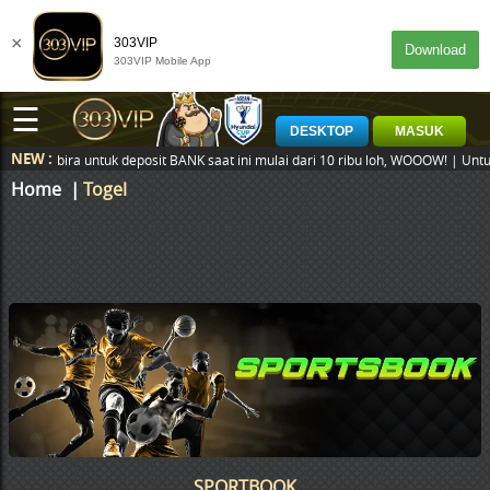
×
303VIP
Download
303VIP Mobile App
☰
DESKTOP
MASUK
NEW :
Kabar Gembira untuk deposit BANK saat ini mulai dari 10 ribu loh, WOOOW
Home
Togel
SPORTBOOK