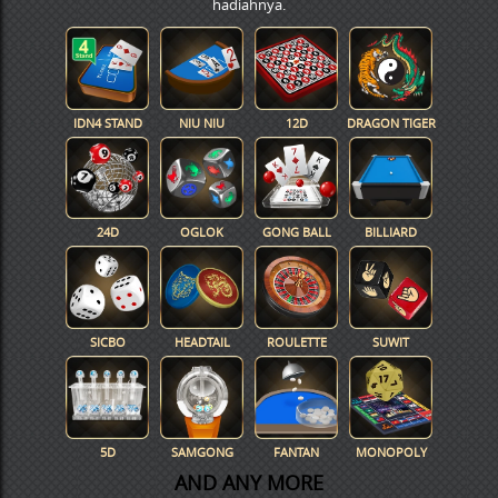
hadiahnya.
IDN4 STAND
NIU NIU
12D
DRAGON TIGER
24D
OGLOK
GONG BALL
BILLIARD
SICBO
HEADTAIL
ROULETTE
SUWIT
5D
SAMGONG
FANTAN
MONOPOLY
AND ANY MORE